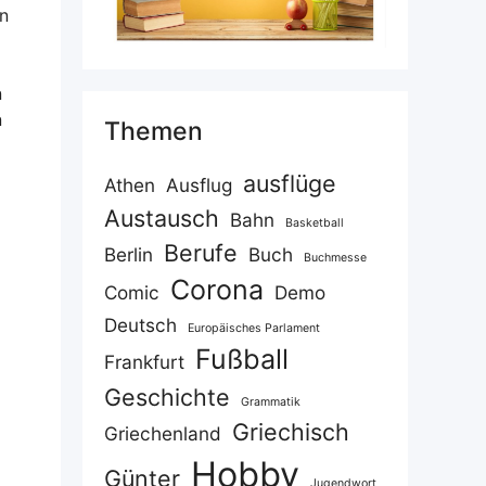
In
n
n
Themen
ausflüge
Athen
Ausflug
Austausch
Bahn
Basketball
Berufe
Berlin
Buch
Buchmesse
Corona
Comic
Demo
Deutsch
Europäisches Parlament
Fußball
Frankfurt
Geschichte
Grammatik
Griechisch
Griechenland
Hobby
Günter
Jugendwort