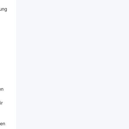
bung
en
ir
gen