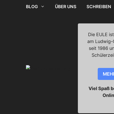
Zum
BLOG
ÜBER UNS
SCHREIBEN
Inhalt
springen
Die EULE ist
am Ludwig-
seit 1986 un
Schülerze
MEH
Viel Spaß 
Onli