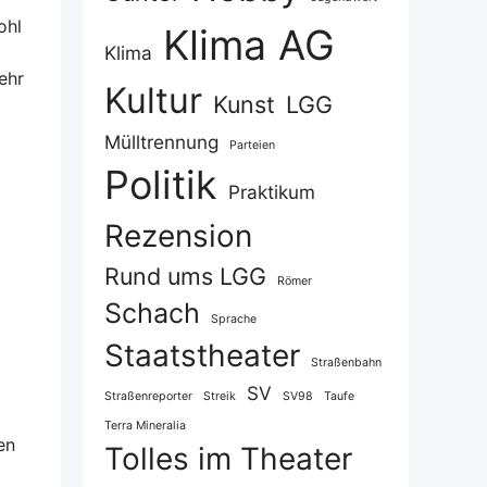
ohl
Klima AG
Klima
ehr
Kultur
Kunst
LGG
Mülltrennung
Parteien
Politik
Praktikum
Rezension
Rund ums LGG
Römer
Schach
Sprache
Staatstheater
Straßenbahn
SV
Straßenreporter
Streik
SV98
Taufe
Terra Mineralia
en
Tolles im Theater