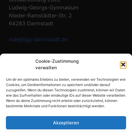
Ludwig-Georgs-Gymnasium
Nieder-Ramstädter-Str. 2
64283 Darmstadt
eule@lgg-darmstadt.de
Wir sind die Redaktion.
Cookie-Zustimmung
verwalten
Instagram
Um dir ein optimales Erlebnis zu bieten, verwenden wir Technologien wie
Cookies, um Geräteinformationen zu speichern und/oder darauf
zuzugreifen. Wenn du diesen Technologien zustimmst, können wir Daten
wie das Surfverhalten oder eindeutige IDs auf dieser Website verarbeiten.
Links
Wenn du deine Zustimmung nicht erteilst oder zurückziehst, können
bestimmte Merkmale und Funktionen beeinträchtigt werden.
Impressum
Datenschutzerklärung
Akzeptieren