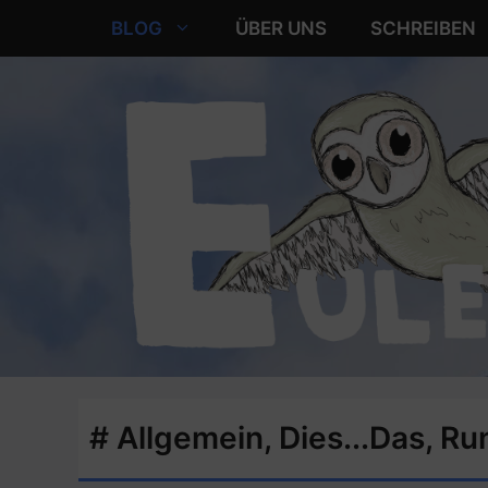
Zum
BLOG
ÜBER UNS
SCHREIBEN
Inhalt
springen
#
Allgemein
,
Dies...Das
,
Ru