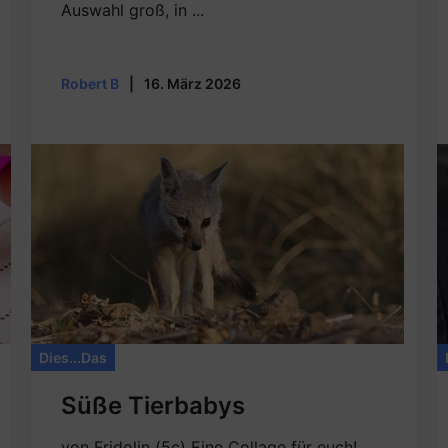
Auswahl groß, in ...
Robert B
|
16. März 2026
Dies...Das
Süße Tierbabys
von Fridolin (5c) Eine Collage für euch!