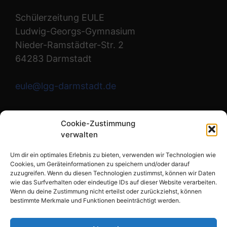
Schülerzeitung EULE
Ludwig-Georgs-Gymnasium
Nieder-Ramstädter-Str. 2
64283 Darmstadt
eule@lgg-darmstadt.de
Wir sind die Redaktion.
Cookie-Zustimmung
verwalten
Instagram
Um dir ein optimales Erlebnis zu bieten, verwenden wir Technologien wie
Cookies, um Geräteinformationen zu speichern und/oder darauf
zuzugreifen. Wenn du diesen Technologien zustimmst, können wir Daten
wie das Surfverhalten oder eindeutige IDs auf dieser Website verarbeiten.
Links
Wenn du deine Zustimmung nicht erteilst oder zurückziehst, können
bestimmte Merkmale und Funktionen beeinträchtigt werden.
Impressum