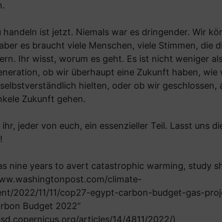
n.
u handeln ist jetzt. Niemals war es dringender. Wir k
aber es braucht viele Menschen, viele Stimmen, die d
rn. Ihr wisst, worum es geht. Es ist nicht weniger al
neration, ob wir überhaupt eine Zukunft haben, wie w
selbstverständlich hielten, oder ob wir geschlossen, a
nkele Zukunft gehen.
 ihr, jeder von euch, ein essenzieller Teil. Lasst uns di
!
as nine years to avert catastrophic warming, study 
www.washingtonpost.com/climate-
nt/2022/11/11/cop27-egypt-carbon-budget-gas-pro
arbon Budget 2022“
ssd.copernicus.org/articles/14/4811/2022/
)