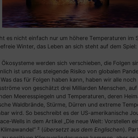
eht es nicht einfach nur um höhere Temperaturen im
freie Winter, das Leben an sich steht auf dem Spiel:
Ökosysteme werden sich verschieben, die Folgen sind
nlich ist uns das steigende Risiko von globalen Pan
 Was das für Folgen haben kann, haben wir alle noch
sströme von geschätzt drei Milliarden Menschen, auf
enden Meeresspiegeln und Temperaturen, deren Heim
ische Waldbrände, Stürme, Dürren und extreme Temp
ar wird. So beschreibt es der US-amerikanische Jou
ace-Wells in dem Artikel „Die neue Welt: Vorstellen e
Klimawandel“ ² (
übersetzt aus dem Englischen
). Par
 zu positiven Klimaveränderungen kommen, aber es 