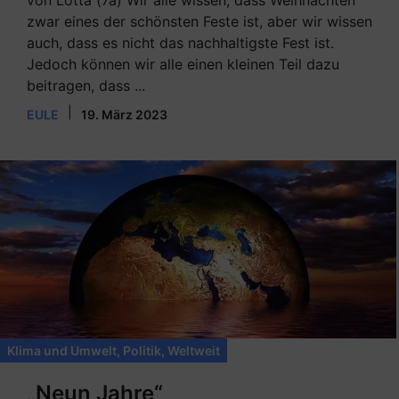
von Lotta (7a) Wir alle wissen, dass Weihnachten
zwar eines der schönsten Feste ist, aber wir wissen
auch, dass es nicht das nachhaltigste Fest ist.
Jedoch können wir alle einen kleinen Teil dazu
beitragen, dass ...
|
EULE
19. März 2023
Klima und Umwelt
,
Politik
,
Weltweit
„Neun Jahre“