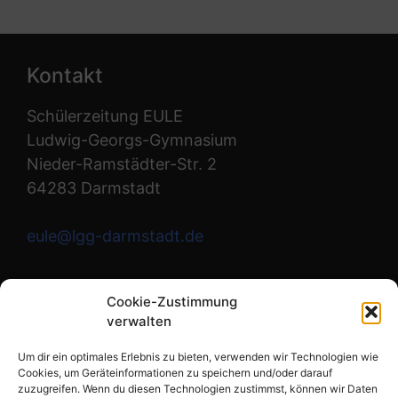
Kontakt
Schülerzeitung EULE
Ludwig-Georgs-Gymnasium
Nieder-Ramstädter-Str. 2
64283 Darmstadt
eule@lgg-darmstadt.de
Wir sind die Redaktion.
Cookie-Zustimmung
verwalten
Instagram
Um dir ein optimales Erlebnis zu bieten, verwenden wir Technologien wie
Cookies, um Geräteinformationen zu speichern und/oder darauf
zuzugreifen. Wenn du diesen Technologien zustimmst, können wir Daten