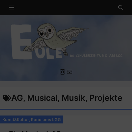
Zum
MENÜ
Inhalt
springen
Instagram
Mail an die EULE Redaktion
AG
,
Musical
,
Musik
,
Projekte
Kunst&Kultur
,
Rund ums LGG