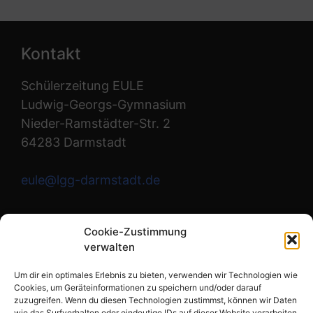
Kontakt
Schülerzeitung EULE
Ludwig-Georgs-Gymnasium
Nieder-Ramstädter-Str. 2
64283 Darmstadt
eule@lgg-darmstadt.de
Wir sind die Redaktion.
Cookie-Zustimmung
verwalten
Instagram
Um dir ein optimales Erlebnis zu bieten, verwenden wir Technologien wie
Cookies, um Geräteinformationen zu speichern und/oder darauf
zuzugreifen. Wenn du diesen Technologien zustimmst, können wir Daten
wie das Surfverhalten oder eindeutige IDs auf dieser Website verarbeiten.