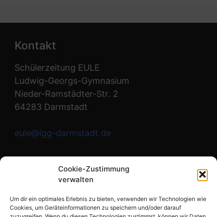
Kontakt
Schülerzeitung EULE
Ludwig-Georgs-Gymnasium
Nieder-Ramstädter-Str. 2
64283 Darmstadt
eule@lgg-darmstadt.de
Wir sind die Redaktion.
Cookie-Zustimmung
verwalten
Instagram
Um dir ein optimales Erlebnis zu bieten, verwenden wir Technologien wie
Cookies, um Geräteinformationen zu speichern und/oder darauf
zuzugreifen. Wenn du diesen Technologien zustimmst, können wir Daten