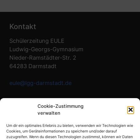
Kontakt
Schülerzeitung EULE
Ludwig-Georgs-Gymnasium
Nieder-Ramstädter-Str. 2
64283 Darmstadt
eule@lgg-darmstadt.de
Wir sind die Redaktion.
Cookie-Zustimmung
verwalten
Instagram
Um dir ein optimales Erlebnis zu bieten, verwenden wir Technologien wie
Cookies, um Geräteinformationen zu speichern und/oder darauf
zuzugreifen. Wenn du diesen Technologien zustimmst, können wir Daten