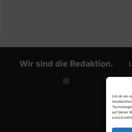
Wir sind die Redaktion.
I
Instagram
D
Um dir ein 
C
Geräteinfor
Technologie
auf dieser W
zurückziehs