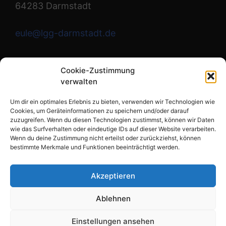
64283 Darmstadt
eule@lgg-darmstadt.de
Wir sind die Redaktion.
Cookie-Zustimmung
verwalten
Instagram
Um dir ein optimales Erlebnis zu bieten, verwenden wir Technologien wie
Cookies, um Geräteinformationen zu speichern und/oder darauf
zuzugreifen. Wenn du diesen Technologien zustimmst, können wir Daten
wie das Surfverhalten oder eindeutige IDs auf dieser Website verarbeiten.
Links
Wenn du deine Zustimmung nicht erteilst oder zurückziehst, können
bestimmte Merkmale und Funktionen beeinträchtigt werden.
Impressum
Datenschutzerklärung
Akzeptieren
Cookie-Richtlinie (EU)
Ablehnen
Einstellungen ansehen