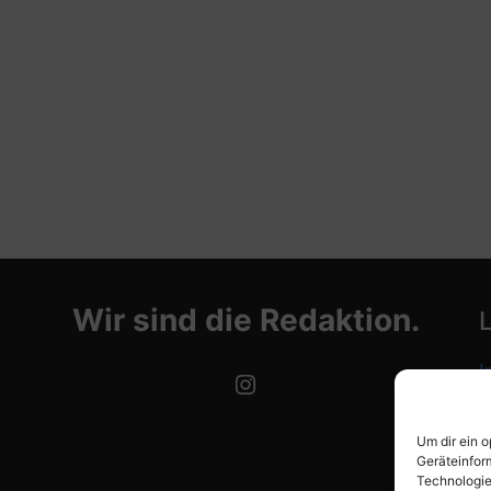
Wir sind die Redaktion.
I
Instagram
D
Um dir ein 
C
Geräteinfor
Technologie