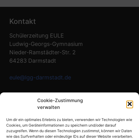
Kontakt
Schülerzeitung EULE
Ludwig-Georgs-Gymnasium
Nieder-Ramstädter-Str. 2
64283 Darmstadt
eule@lgg-darmstadt.de
Wir sind die Redaktion.
Cookie-Zustimmung
verwalten
Instagram
Um dir ein optimales Erlebnis zu bieten, verwenden wir Technologien wie
Cookies, um Geräteinformationen zu speichern und/oder darauf
zuzugreifen. Wenn du diesen Technologien zustimmst, können wir Daten
wie das Surfverhalten oder eindeutige IDs auf dieser Website verarbeiten.
Links