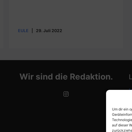
EULE
|
29. Juli 2022
Wir sind die Redaktion.
I
Instagram
D
Um dir ein 
C
Geräteinfor
Technologie
auf dieser W
zurückziehs