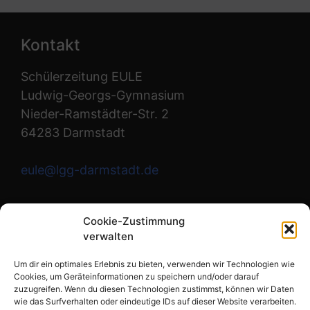
Kontakt
Schülerzeitung EULE
Ludwig-Georgs-Gymnasium
Nieder-Ramstädter-Str. 2
64283 Darmstadt
eule@lgg-darmstadt.de
Wir sind die Redaktion.
Cookie-Zustimmung
verwalten
Instagram
Um dir ein optimales Erlebnis zu bieten, verwenden wir Technologien wie
Cookies, um Geräteinformationen zu speichern und/oder darauf
zuzugreifen. Wenn du diesen Technologien zustimmst, können wir Daten
wie das Surfverhalten oder eindeutige IDs auf dieser Website verarbeiten.
Links