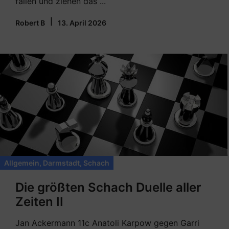
fallen und ziehen das ...
|
Robert B
13. April 2026
Allgemein
,
Darmstadt
,
Schach
Die größten Schach Duelle aller
Zeiten II
Jan Ackermann 11c Anatoli Karpow gegen Garri