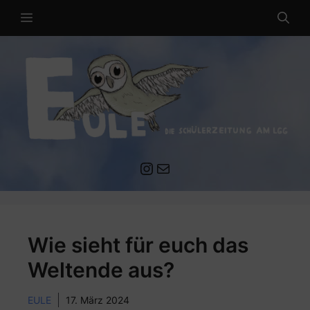
Zum
MENÜ
Inhalt
springen
Instagram
Mail an die EULE Redaktion
Wie sieht für euch das
Weltende aus?
EULE
17. März 2024