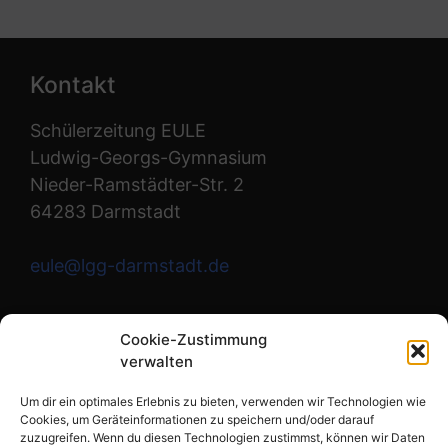
Kontakt
Schülerzeitung EULE
Ludwig-Georgs-Gymnasium
Nieder-Ramstädter-Str. 2
64283 Darmstadt
eule@lgg-darmstadt.de
Wir sind die Redaktion.
Cookie-Zustimmung
verwalten
Instagram
Um dir ein optimales Erlebnis zu bieten, verwenden wir Technologien wie
Cookies, um Geräteinformationen zu speichern und/oder darauf
zuzugreifen. Wenn du diesen Technologien zustimmst, können wir Daten