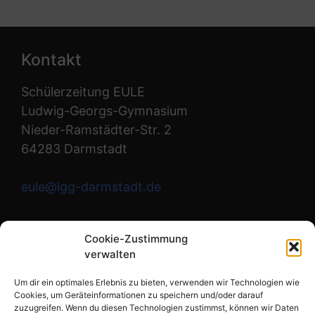
Kontakt
Schülerzeitung EULE
Ludwig-Georgs-Gymnasium
Nieder-Ramstädter-Str. 2
64283 Darmstadt
eule@lgg-darmstadt.de
Wir sind die Redaktion.
Cookie-Zustimmung
verwalten
Instagram
Um dir ein optimales Erlebnis zu bieten, verwenden wir Technologien wie
Cookies, um Geräteinformationen zu speichern und/oder darauf
zuzugreifen. Wenn du diesen Technologien zustimmst, können wir Daten