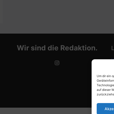
Wir sind die Redaktion.
I
Instagram
D
Um dir ein 
C
Geräteinfor
Technologie
auf dieser W
zurückziehs
Akze