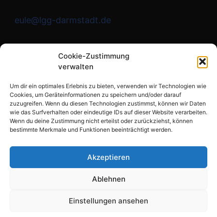
eule@lgg-darmstadt.de
Wir sind die Redaktion.
Cookie-Zustimmung
verwalten
Instagram
Um dir ein optimales Erlebnis zu bieten, verwenden wir Technologien wie
Cookies, um Geräteinformationen zu speichern und/oder darauf
zuzugreifen. Wenn du diesen Technologien zustimmst, können wir Daten
wie das Surfverhalten oder eindeutige IDs auf dieser Website verarbeiten.
Links
Wenn du deine Zustimmung nicht erteilst oder zurückziehst, können
bestimmte Merkmale und Funktionen beeinträchtigt werden.
Impressum
Datenschutzerklärung
Akzeptieren
Cookie-Richtlinie (EU)
Ablehnen
Einstellungen ansehen
© 2026 Schülerzeitung EULE