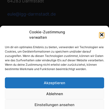
64283 Darmstadt
eule@lgg-darmstadt.de
Wir sind die Redaktion.
Cookie-Zustimmung
verwalten
Instagram
Um dir ein optimales Erlebnis zu bieten, verwenden wir Technologien wie
Cookies, um Geräteinformationen zu speichern und/oder darauf
zuzugreifen. Wenn du diesen Technologien zustimmst, können wir Daten
wie das Surfverhalten oder eindeutige IDs auf dieser Website verarbeiten.
Links
Wenn du deine Zustimmung nicht erteilst oder zurückziehst, können
bestimmte Merkmale und Funktionen beeinträchtigt werden.
Impressum
Datenschutzerklärung
Akzeptieren
Cookie-Richtlinie (EU)
Ablehnen
Einstellungen ansehen
© 2026 Schülerzeitung EULE