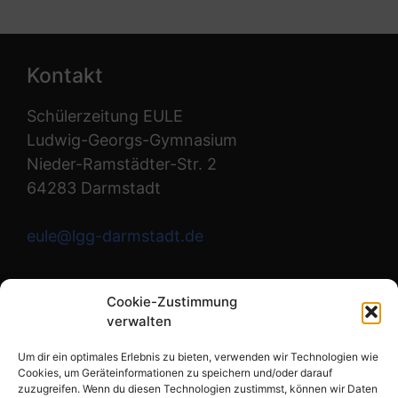
Kontakt
Schülerzeitung EULE
Ludwig-Georgs-Gymnasium
Nieder-Ramstädter-Str. 2
64283 Darmstadt
eule@lgg-darmstadt.de
Wir sind die Redaktion.
Cookie-Zustimmung
verwalten
Instagram
Um dir ein optimales Erlebnis zu bieten, verwenden wir Technologien wie
Cookies, um Geräteinformationen zu speichern und/oder darauf
zuzugreifen. Wenn du diesen Technologien zustimmst, können wir Daten