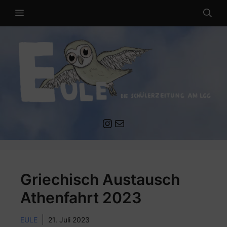
Zum
MENÜ
Inhalt
springen
Instagram
Mail an die EULE Redaktion
Griechisch Austausch
Athenfahrt 2023
EULE
21. Juli 2023