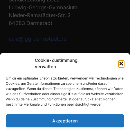
Ludwig-Georgs-Gymnasium
Nieder-Ramstädter-Str. 2
64283 Darmstadt
eule@lgg-darmstadt.de
Wir sind die Redaktion.
Cookie-Zustimmung
verwalten
Instagram
Um dir ein optimales Erlebnis zu bieten, verwenden wir Technologien wie
Cookies, um Geräteinformationen zu speichern und/oder darauf
zuzugreifen. Wenn du diesen Technologien zustimmst, können wir Daten
wie das Surfverhalten oder eindeutige IDs auf dieser Website verarbeiten.
Links
Wenn du deine Zustimmung nicht erteilst oder zurückziehst, können
bestimmte Merkmale und Funktionen beeinträchtigt werden.
Impressum
Datenschutzerklärung
Akzeptieren