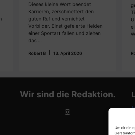
Dieses kleine Wort beendet
g
Karrieren, zerschmettert den
T
h
guten Ruf und vernichtet
U
Vorbilder. Einst gefeierte Helden
e
einer Sportart fallen und ziehen
W
das ...
|
Robert B
13. April 2026
R
Wir sind die Redaktion.
I
Instagram
D
Um dir ein 
C
Geräteinfor