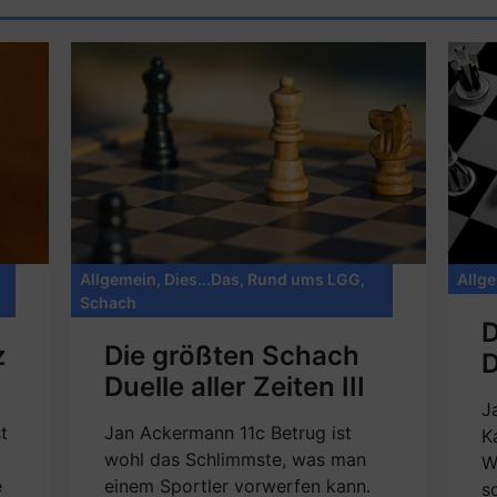
Allgemein
,
Dies...Das
,
Rund ums LGG
,
Allg
Schach
D
z
Die größten Schach
D
Duelle aller Zeiten III
J
t
Jan Ackermann 11c Betrug ist
K
wohl das Schlimmste, was man
W
e
einem Sportler vorwerfen kann.
s