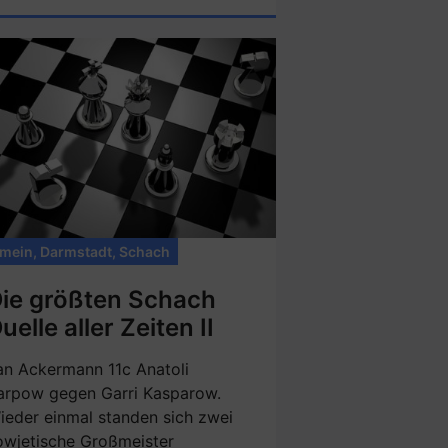
emein
,
Darmstadt
,
Schach
ie größten Schach
uelle aller Zeiten II
an Ackermann 11c Anatoli
arpow gegen Garri Kasparow.
ieder einmal standen sich zwei
owjetische Großmeister