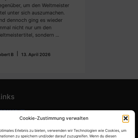
egenüber, um den Weltmeister
itel unter sich auszumachen.
nd dennoch ging es wieder
inmal nicht nur um den
eltmeistertitel, sondern ...
|
obert B
13. April 2026
Links
mpressum
Cookie-Zustimmung verwalten
atenschutzerklärung
optimales Erlebnis zu bieten, verwenden wir Technologien wie Cookies, um
ookie-Richtlinie (EU)
mationen zu speichern und/oder darauf zuzugreifen. Wenn du diesen