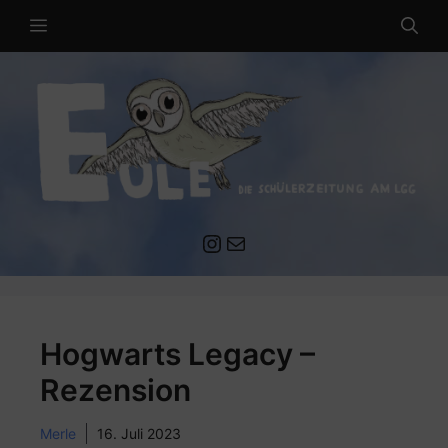
Zum
MENÜ
Inhalt
springen
Instagram
Mail an die EULE Redaktion
Hogwarts Legacy –
Rezension
Merle
16. Juli 2023