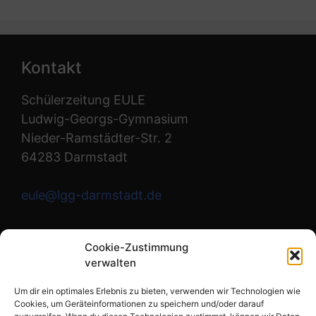
Kontakt
Schülerzeitung EULE
Ludwig-Georgs-Gymnasium
Nieder-Ramstädter-Str. 2
64283 Darmstadt
eule@lgg-darmstadt.de
Wir sind die Redaktion.
Cookie-Zustimmung
verwalten
Instagram
Um dir ein optimales Erlebnis zu bieten, verwenden wir Technologien wie
Cookies, um Geräteinformationen zu speichern und/oder darauf