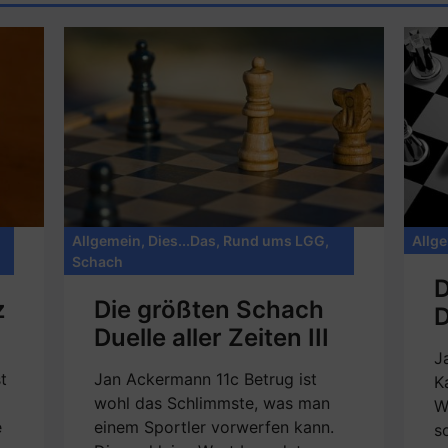
Allgemein
,
Dies...Das
,
Rund ums LGG
,
Allg
Schach
D
z
Die größten Schach
D
Duelle aller Zeiten III
J
t
Jan Ackermann 11c Betrug ist
K
wohl das Schlimmste, was man
W
e
einem Sportler vorwerfen kann.
s