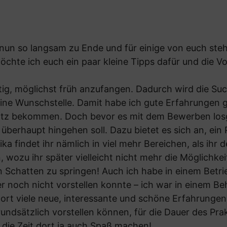
 nun so langsam zu Ende und für einige von euch steht
chte ich euch ein paar kleine Tipps dafür und die V
tig, möglichst früh anzufangen. Dadurch wird die Suc
e Wunschstelle. Damit habe ich gute Erfahrungen g
tz bekommen. Doch bevor es mit dem Bewerben losge
s überhaupt hingehen soll. Dazu bietet es sich an, ei
ka findet ihr nämlich in viel mehr Bereichen, als ihr d
 wozu ihr später vielleicht nicht mehr die Möglichkei
n Schatten zu springen! Auch ich habe in einem Betri
er noch nicht vorstellen konnte – ich war in einem 
ort viele neue, interessante und schöne Erfahrungen
grundsätzlich vorstellen können, für die Dauer des Pr
ll die Zeit dort ja auch Spaß machen!