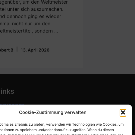
egenüber, um den Weltmeister
itel unter sich auszumachen.
nd dennoch ging es wieder
inmal nicht nur um den
eltmeistertitel, sondern ...
|
obert B
13. April 2026
Links
mpressum
Cookie-Zustimmung verwalten
atenschutzerklärung
optimales Erlebnis zu bieten, verwenden wir Technologien wie Cookies, um
ookie-Richtlinie (EU)
mationen zu speichern und/oder darauf zuzugreifen. Wenn du diesen