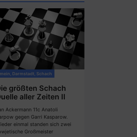
emein
,
Darmstadt
,
Schach
ie größten Schach
uelle aller Zeiten II
an Ackermann 11c Anatoli
arpow gegen Garri Kasparow.
ieder einmal standen sich zwei
owjetische Großmeister