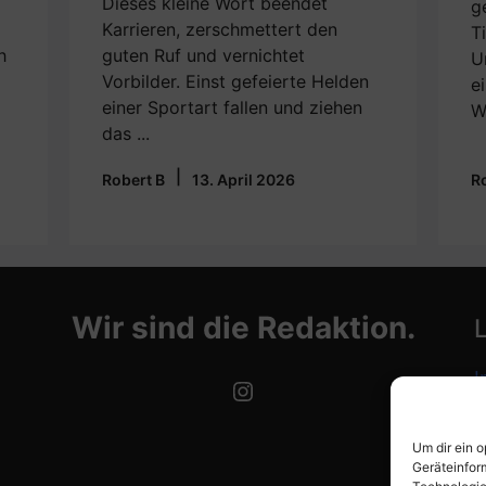
Dieses kleine Wort beendet
g
Karrieren, zerschmettert den
T
h
guten Ruf und vernichtet
U
Vorbilder. Einst gefeierte Helden
e
einer Sportart fallen und ziehen
W
das ...
|
Robert B
13. April 2026
R
Wir sind die Redaktion.
I
Instagram
D
Um dir ein 
C
Geräteinfor