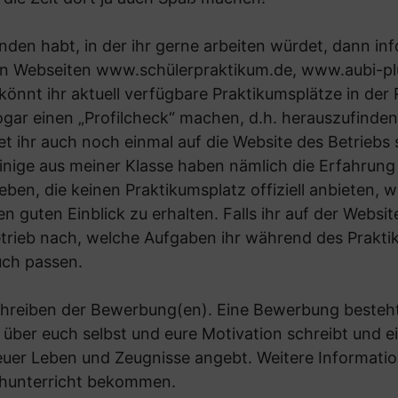
den habt, in der ihr gerne arbeiten würdet, dann in
en Webseiten
www.schülerpraktikum.de
,
www.aubi-pl
önnt ihr aktuell verfügbare Praktikumsplätze in der 
ar einen „Profilcheck“ machen, d.h. herauszufinden
t ihr auch noch einmal auf die Website des Betriebs
Einige aus meiner Klasse haben nämlich die Erfahrung
eben, die keinen Praktikumsplatz offiziell anbieten,
n guten Einblick zu erhalten. Falls ihr auf der Websi
Betrieb nach, welche Aufgaben ihr während des Prak
uch passen.
chreiben der Bewerbung(en). Eine Bewerbung besteh
. über euch selbst und eure Motivation schreibt und e
euer Leben und Zeugnisse angebt. Weitere Informati
chunterricht bekommen.