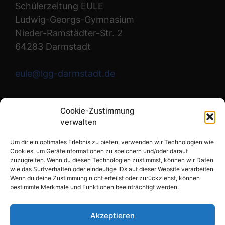
Schülerzeitung EULE
Ludwig-Georgs-Gymnasium
Nieder-Ramstädter-Str. 2
64283 Darmstadt
eule@lgg-darmstadt.de
Wir sind die Redaktion.
Cookie-Zustimmung
verwalten
Instagram
Um dir ein optimales Erlebnis zu bieten, verwenden wir Technologien wie
Cookies, um Geräteinformationen zu speichern und/oder darauf
zuzugreifen. Wenn du diesen Technologien zustimmst, können wir Daten
wie das Surfverhalten oder eindeutige IDs auf dieser Website verarbeiten.
Links
Wenn du deine Zustimmung nicht erteilst oder zurückziehst, können
bestimmte Merkmale und Funktionen beeinträchtigt werden.
Impressum
Datenschutzerklärung
Akzeptieren