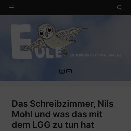
Zum
MENÜ
Inhalt
springen
Instagram
Mail an die EULE Redaktion
Das Schreibzimmer, Nils
Mohl und was das mit
dem LGG zu tun hat