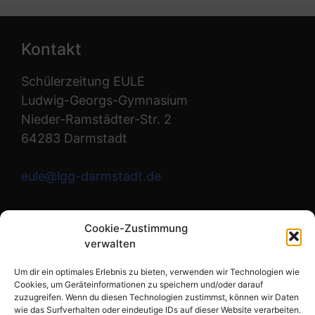
Kontakt
Schülerzeitung EULE
Ludwig-Georgs-Gymnasium
Nieder-Ramstädter-Str. 2
64283 Darmstadt
eule@lgg-darmstadt.de
Wir sind die Redaktion.
Cookie-Zustimmung
verwalten
Instagram
Um dir ein optimales Erlebnis zu bieten, verwenden wir Technologien wie
Cookies, um Geräteinformationen zu speichern und/oder darauf
zuzugreifen. Wenn du diesen Technologien zustimmst, können wir Daten
wie das Surfverhalten oder eindeutige IDs auf dieser Website verarbeiten.