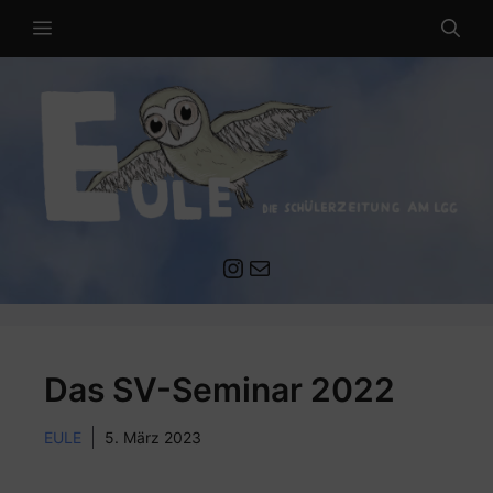
Zum
MENÜ
Inhalt
springen
Instagram
Mail an die EULE Redaktion
Das SV-Seminar 2022
EULE
5. März 2023