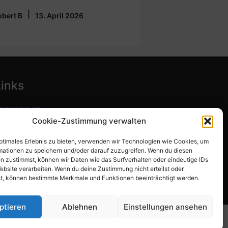
|
obert B
13. April 2026
Links
mpressum
Cookie-Zustimmung verwalten
atenschutzerklärung
optimales Erlebnis zu bieten, verwenden wir Technologien wie Cookies, um
ookie-Richtlinie (EU)
mationen zu speichern und/oder darauf zuzugreifen. Wenn du diesen
n zustimmst, können wir Daten wie das Surfverhalten oder eindeutige IDs
ebsite verarbeiten. Wenn du deine Zustimmung nicht erteilst oder
t, können bestimmte Merkmale und Funktionen beeinträchtigt werden.
ptieren
Ablehnen
Einstellungen ansehen