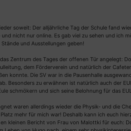
er soweit: Der alljährliche Tag der Schule fand wied
e und nicht nur online. Es gab viel zu sehen und ich 
s, Stände und Ausstellungen geben!
 das Zentrum des Tages der offenen Tür angelegt: Do
hulleitung, dem Förderverein und natürlich der Cafete
ßen konnte. Die SV war in die Pausenhalle ausgewan
ab. Besonders zu erwähnen ist natürlich auch der 
Eule schmökern und sich seine Belohnung für das EU
gnet waren allerdings wieder die Physik- und die 
 Platz mehr für mich war! Deshalb kann ich euch hierz
en kleinen Bericht von Frau von Malottki für euch: Do
m Leben von Hugo nach, einem sehr physikinteressie