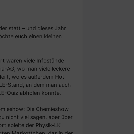
er statt – und dieses Jahr
möchte euch einen kleinen
rt waren viele Infostände
ria-AG, wo man viele leckere
dert, wo es außerdem Hot
EULE-Stand, an dem man auch
LE-Quiz abholen konnte.
Chemieshow: Die Chemieshow
u nicht viel sagen, aber über
rt spielte der Physik-LK
rten Maskottchen, das in der