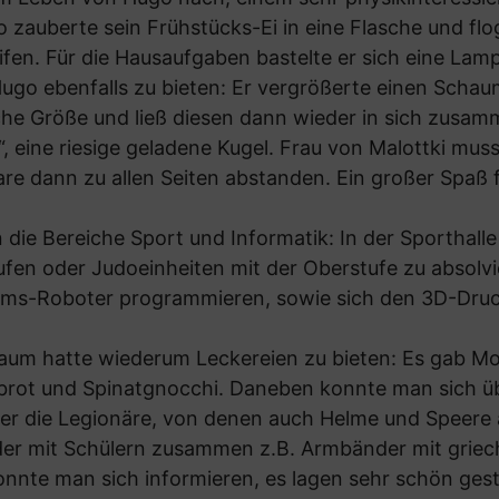
 zauberte sein Frühstücks-Ei in eine Flasche und flo
fen. Für die Hausaufgaben bastelte er sich eine Lam
Hugo ebenfalls zu bieten: Er vergrößerte einen Schau
he Größe und ließ diesen dann wieder in sich zusamme
, eine riesige geladene Kugel. Frau von Malottki mus
are dann zu allen Seiten abstanden. Ein großer Spaß f
n die Bereiche Sport und Informatik: In der Sporthall
ufen oder Judoeinheiten mit der Oberstufe zu absolv
ms-Roboter programmieren, sowie sich den 3D-Druc
raum hatte wiederum Leckereien zu bieten: Es gab M
brot und Spinatgnocchi. Daneben konnte man sich üb
ber die Legionäre, von denen auch Helme und Speere 
der mit Schülern zusammen z.B. Armbänder mit griec
onnte man sich informieren, es lagen sehr schön ges