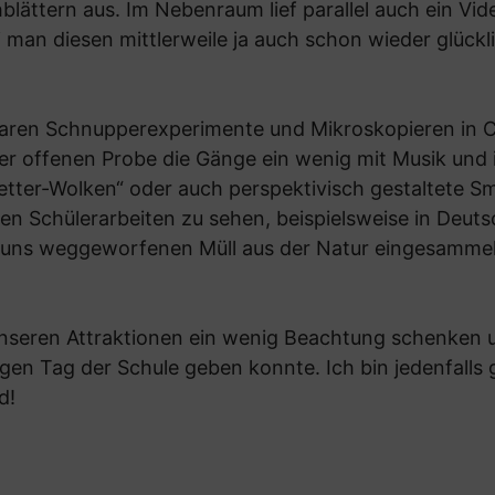
ättern aus. Im Nebenraum lief parallel auch ein Vid
man diesen mittlerweile ja auch schon wieder glückl
aren Schnupperexperimente und Mikroskopieren in Ch
rer offenen Probe die Gänge ein wenig mit Musik un
Wetter-Wolken“ oder auch perspektivisch gestaltete 
n Schülerarbeiten zu sehen, beispielsweise in Deutsc
on uns weggeworfenen Müll aus der Natur eingesammel
 unseren Attraktionen ein wenig Beachtung schenken 
igen Tag der Schule geben konnte. Ich bin jedenfalls
d!