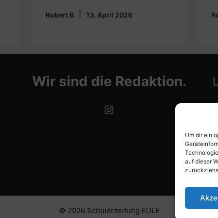
|
Robert B
13. April 2026
R
Wir sind die Redaktion.
I
Instagram
D
Um dir ein 
C
Geräteinfor
Technologie
auf dieser W
zurückziehs
Akze
© 2026 Schülerzeitung EULE