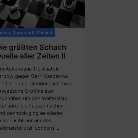
emein
,
Darmstadt
,
Schach
ie größten Schach
uelle aller Zeiten II
an Ackermann 11c Anatoli
arpow gegen Garri Kasparow.
ieder einmal standen sich zwei
owjetische Großmeister
egenüber, um den Weltmeister
itel unter sich auszumachen.
nd dennoch ging es wieder
inmal nicht nur um den
eltmeistertitel, sondern ...