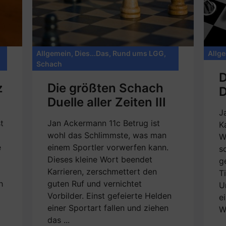
Allgemein
,
Dies...Das
,
Rund ums LGG
,
Allg
Schach
D
z
Die größten Schach
D
Duelle aller Zeiten III
J
t
Jan Ackermann 11c Betrug ist
K
wohl das Schlimmste, was man
W
e
einem Sportler vorwerfen kann.
s
Dieses kleine Wort beendet
g
Karrieren, zerschmettert den
T
h
guten Ruf und vernichtet
U
Vorbilder. Einst gefeierte Helden
e
einer Sportart fallen und ziehen
W
das ...