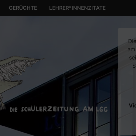
GERÜCHTE
LEHRER*INNENZITATE
Die
am
se
S
Vi