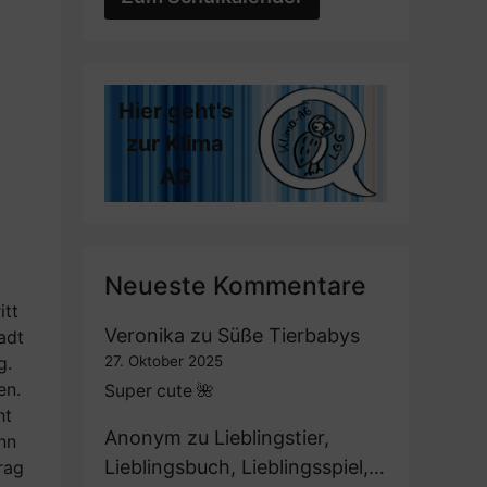
Hier geht's
zur Klima
AG
Neueste Kommentare
itt
Veronika
zu
Süße Tierbabys
adt
g.
27. Oktober 2025
en.
Super cute 🌺
ht
Anonym
zu
Lieblingstier,
ynn
Lieblingsbuch, Lieblingsspiel,…
rag