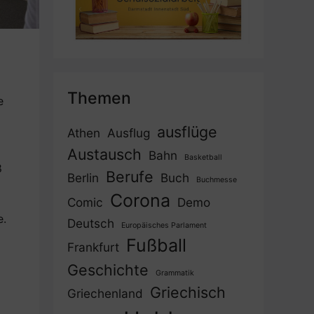
Themen
e
ausflüge
Athen
Ausflug
Austausch
Bahn
Basketball
8
Berufe
Berlin
Buch
Buchmesse
Corona
Comic
Demo
e.
Deutsch
Europäisches Parlament
Fußball
Frankfurt
Geschichte
Grammatik
Griechisch
Griechenland