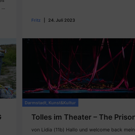
es
...
Fritz
|
24. Juli 2023
Darmstadt
,
Kunst&Kultur
G
Tolles im Theater – The Priso
von Lidia (11b) Hallo und welcome back mein