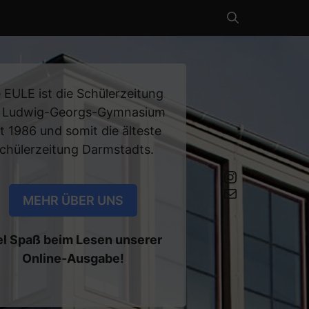
 EULE ist die Schülerzeitung
 Ludwig-Georgs-Gymnasium
it 1986 und somit die älteste
chülerzeitung Darmstadts.
Instagram
Mail an die EULE Redaktion
MEHR ÜBER UNS
el Spaß beim Lesen unserer
Online-Ausgabe!