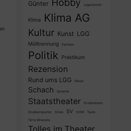
Hobby
Günter
Jugendwort
Klima AG
Klima
nen
Kultur
Kunst
LGG
Mülltrennung
Parteien
Politik
Praktikum
Rezension
Rund ums LGG
Römer
Schach
Sprache
Staatstheater
Straßenbahn
SV
Straßenreporter
Streik
SV98
Taufe
Terra Mineralia
Tolles im Theater