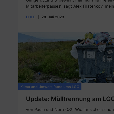
Gängen. „Eintritt gewinnt man nur mithilfe ein
Mitarbeiterpasses“, sagt Alex Filatenkov, mein 
EULE
|
28. Juli 2023
Klima und Umwelt
,
Rund ums LGG
Update: Mülltrennung am LG
von Paula und Nora (Q2) Wie ihr sicher schon